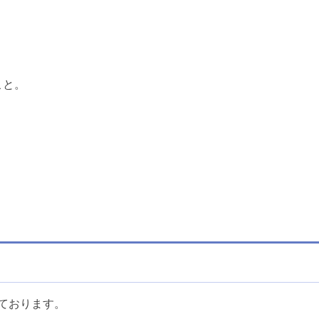
こと。
。
ております。